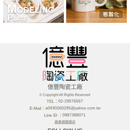
億豐陶瓷工廠
© Copyright All Rights Reserved
02-29576567
TEL：
a0930260295@yahoo.com.tw
E-Mail：
0987388071
Line ID ：
蘋果網路開店